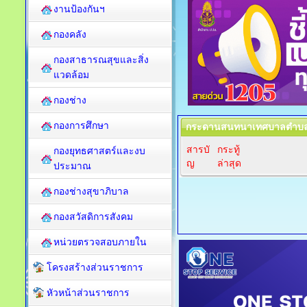
งานป้องกันฯ
กองคลัง
กองสาธารณสุขและสิ่ง
แวดล้อม
กองช่าง
กองการศึกษา
กระดานสนทนาเทศบาลตำบลป
สารบั
กระทู้
กองยุทธศาสตร์และงบ
ญ
ล่าสุด
ประมาณ
กองช่างสุขาภิบาล
กองสวัสดิการสังคม
หน่วยตรวจสอบภายใน
โครงสร้างส่วนราชการ
หัวหน้าส่วนราชการ