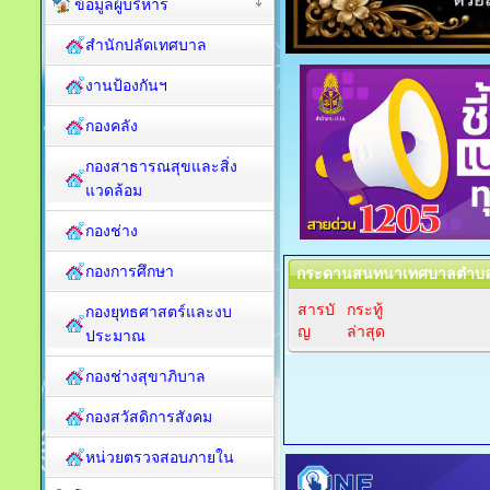
ข้อมูลผู้บริหาร
สำนักปลัดเทศบาล
งานป้องกันฯ
กองคลัง
กองสาธารณสุขและสิ่ง
แวดล้อม
กองช่าง
กองการศึกษา
กระดานสนทนาเทศบาลตำบลป
สารบั
กระทู้
กองยุทธศาสตร์และงบ
ญ
ล่าสุด
ประมาณ
กองช่างสุขาภิบาล
กองสวัสดิการสังคม
หน่วยตรวจสอบภายใน