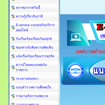
สภาพอากาศวันนี้
ความรู้เกี่ยวกับภาษี
E-service แบบขอรับบริการ
ออนไลน์
รับเรื่องร้องเรียน/ร้องทุกข์
ช่องทางรับฟังความคิดเห็น
เทศบาลตำบลปร
แจ้งเรื่องร้องเรียนการทุจริต
ดาวน์โหลดแบบฟอร์ม
ราชการ
กระดานสนทนา
แบบสำรวจความพึงพอใจ
รายงานกิจการเทศบาล
วารสารเทศบาล