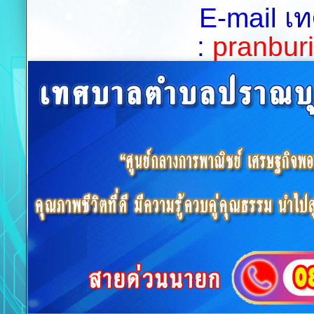
E-mail เ
:
pranburi