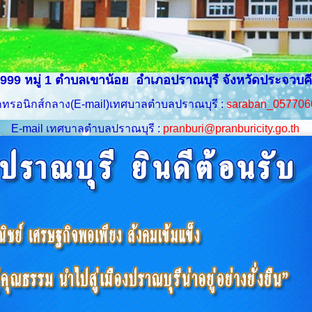
 999 หมู่ 1 ตำบลเขาน้อย อำเภอปราณบุรี จังหวัดประจวบคี
็กทรอนิกส์กลาง(
E-mail
)เทศบาลตำบลปราณบุรี :
saraban_057706
E-mail เทศบาลตำบลปราณบุรี :
pranburi@pranburicity.go.th