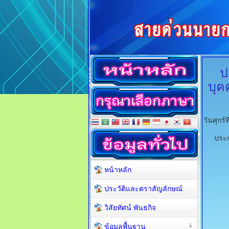
ป
บุค
วันศุกร
ประก
หน้าหลัก
ประวัติและตราสัญลักษณ์
วิสัยทัศน์ พันธกิจ
ข้อมูลพื้นฐาน