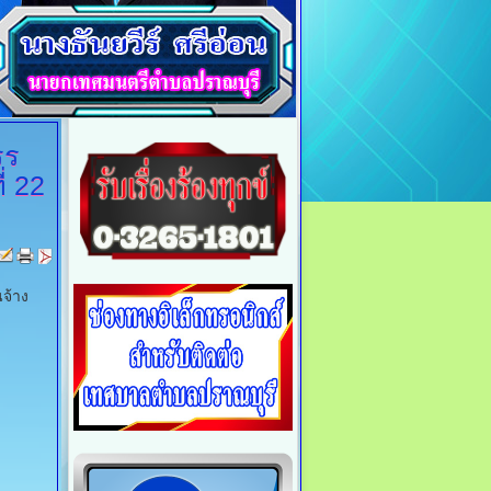
รร
่ 22
นจ้าง