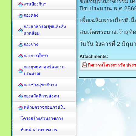
ขอเชิญร่วมกิจกรรมโคร
งานป้องกันฯ
ปีงบประมาณ พ.ศ.256
กองคลัง
เพื่อเฉลิมพระเกียรติ
กองสาธารณสุขและสิ่ง
สมเด็จพระนางเจ้าสุทิ
แวดล้อม
ในวัน อังคารที่ 2 มิถ
กองช่าง
กองการศึกษา
Attachments:
กิจกรรมโครงการวัด ประชา
กองยุทธศาสตร์และงบ
ประมาณ
กองช่างสุขาภิบาล
กองสวัสดิการสังคม
หน่วยตรวจสอบภายใน
โครงสร้างส่วนราชการ
หัวหน้าส่วนราชการ