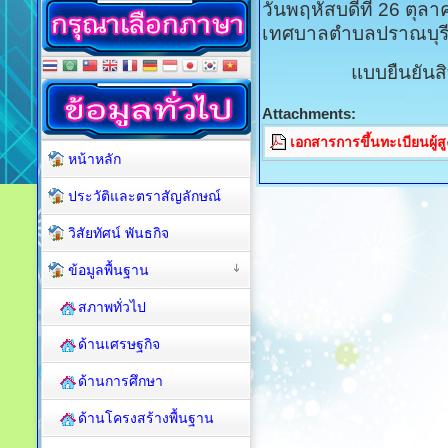
วันพฤหัสบดีที่ 26 ตุ
เทศบาลตำบลปราณบุร
แบบยืนยันสิท
Attachments:
เอกสารการขึ้นทะเบียนผู้สู
หน้าหลัก
ประวัติและตราสัญลักษณ์
วิสัยทัศน์ พันธกิจ
ข้อมูลพื้นฐาน
สภาพทั่วไป
ด้านเศรษฐกิจ
ด้านการศึกษา
ด้านโครงสร้างพื้นฐาน