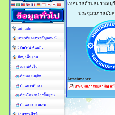
เทศบาลตำบลปราณบุร
ประชุมสภาสมัยสาม
หน้าหลัก
ประวัติและตราสัญลักษณ์
วิสัยทัศน์ พันธกิจ
ข้อมูลพื้นฐาน
สภาพทั่วไป
ด้านเศรษฐกิจ
Attachments:
ด้านการศึกษา
ประชุมสภาสมัยสามัญ สมัยท
ด้านโครงสร้างพื้นฐาน
ด้านสาธารณสุข
อำนาจหน้าที่